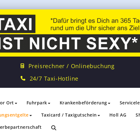
Preisrechner / Onlinebuchung
24/7 Taxi-Hotline
vor Ort
Fuhrpark
Krankenbeförderung
Servicel
ungsentgelte
Taxicard / Taxigutschein
Holl AG
S
erbepartnerschaft