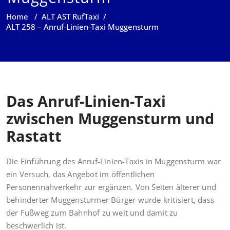
Home
/
ALT AST RufTaxi
/
ALT 258 – Anruf-Linien-Taxi Muggensturm
Das Anruf-Linien-Taxi
zwischen Muggensturm und
Rastatt
Die Einführung des Anruf-Linien-Taxis in Muggensturm war
ein Versuch, das Angebot im öffentlichen
Personennahverkehr zur ergänzen. Von Seiten älterer und
behinderter Muggensturmer Bürger wurde kritisiert, dass
der Fußweg zum Bahnhof zu weit und damit zu
beschwerlich ist.