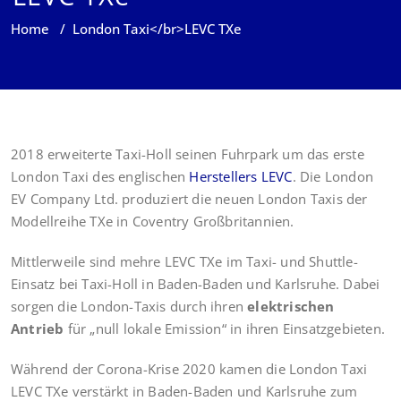
Home
/
London Taxi</br>LEVC TXe
2018 erweiterte Taxi-Holl seinen Fuhrpark um das erste
London Taxi des englischen
Herstellers LEVC
. Die London
EV Company Ltd. produziert die neuen London Taxis der
Modellreihe TXe in Coventry Großbritannien.
Mittlerweile sind mehre LEVC TXe im Taxi- und Shuttle-
Einsatz bei Taxi-Holl in Baden-Baden und Karlsruhe. Dabei
sorgen die London-Taxis durch ihren
elektrischen
Antrieb
für „null lokale Emission“ in ihren Einsatzgebieten.
Während der Corona-Krise 2020 kamen die London Taxi
LEVC TXe verstärkt in Baden-Baden und Karlsruhe zum