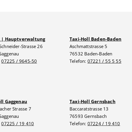
G | Hauptverwaltung
Taxi-Holl Baden-Baden
Schneider-Strasse 26
Aschmattstrasse 5
Gaggenau
76532 Baden-Baden
:
07225 / 9645-50
Telefon:
07221 / 55 5 55
oll Gaggenau
Taxi-Holl Gernsbach
acher Strasse 7
Baccaratstrasse 13
Gaggenau
76593 Gernsbach
:
07225 / 19 410
Telefon:
07224 / 19 410