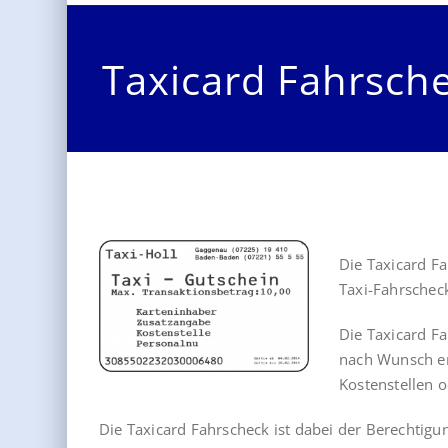
Taxicard Fahrsch
Die Taxicard Fa
Taxi-Fahrscheck
Die Taxicard Fa
nach Wunsch ers
Kostenstellen o
Die Taxicard Fahrscheck ist dabei der Berechtigun