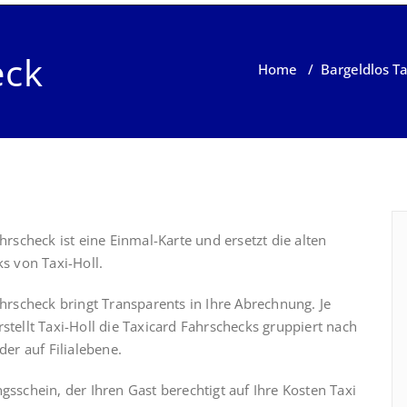
eck
Home
/
Bargeldlos Ta
hrscheck ist eine Einmal-Karte und ersetzt die alten
s von Taxi-Holl.
hrscheck bringt Transparents in Ihre Abrechnung. Je
tellt Taxi-Holl die Taxicard Fahrschecks gruppiert nach
der auf Filialebene.
gsschein, der Ihren Gast berechtigt auf Ihre Kosten Taxi