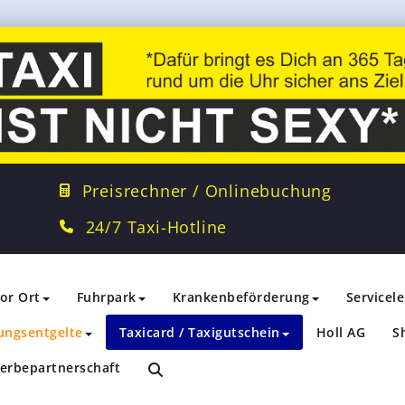
Preisrechner / Onlinebuchung
24/7 Taxi-Hotline
vor Ort
Fuhrpark
Krankenbeförderung
Servicel
ungsentgelte
Taxicard / Taxigutschein
Holl AG
S
erbepartnerschaft