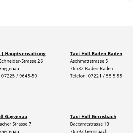
G | Hauptverwaltung
Taxi-Holl Baden-Baden
Schneider-Strasse 26
Aschmattstrasse 5
Gaggenau
76532 Baden-Baden
:
07225 / 9645-50
Telefon:
07221 / 55 5 55
oll Gaggenau
Taxi-Holl Gernsbach
acher Strasse 7
Baccaratstrasse 13
Gaggenau
76593 Gernsbach