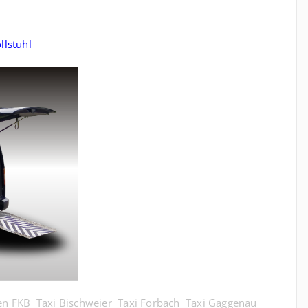
llstuhl
en FKB
Taxi Bischweier
Taxi Forbach
Taxi Gaggenau