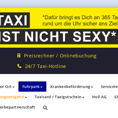
Preisrechner / Onlinebuchung
24/7 Taxi-Hotline
vor Ort
Fuhrpark
Krankenbeförderung
Servicel
ungsentgelte
Taxicard / Taxigutschein
Holl AG
S
erbepartnerschaft