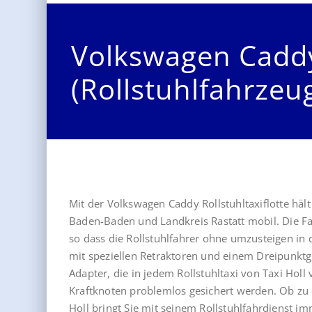
Volkswagen Cadd
(Rollstuhlfahrzeu
Mit der Volkswagen Caddy Rollstuhltaxiflotte häl
Baden-Baden und Landkreis Rastatt mobil. Die Fa
so dass die Rollstuhlfahrer ohne umzusteigen in 
mit speziellen Retraktoren und einem Dreipunktgu
Adapter, die in jedem Rollstuhltaxi von Taxi Holl
Kraftknoten problemlos gesichert werden. Ob zu ei
Holl bringt Sie mit seinem Rollstuhlfahrdienst im