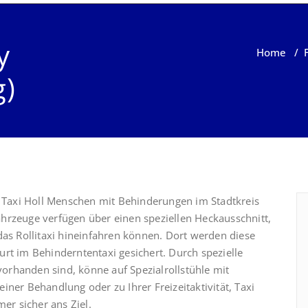
y
Home
/
g)
t Taxi Holl Menschen mit Behinderungen im Stadtkreis
hrzeuge verfügen über einen speziellen Heckausschnitt,
das Rollitaxi hineinfahren können. Dort werden diese
rt im Behinderntentaxi gesichert. Durch spezielle
 vorhanden sind, könne auf Spezialrollstühle mit
ner Behandlung oder zu Ihrer Freizeitaktivität, Taxi
mer sicher ans Ziel.