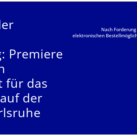
der
Nach Forderung 
elektronischen Bestellmöglichk
g: Premiere
n
t für das
 auf der
rlsruhe