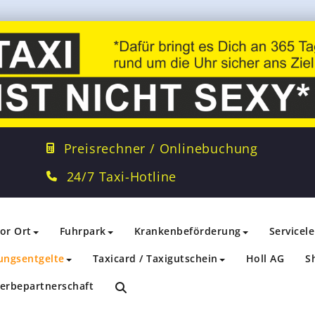
Preisrechner / Onlinebuchung
24/7 Taxi-Hotline
vor Ort
Fuhrpark
Krankenbeförderung
Servicel
ungsentgelte
Taxicard / Taxigutschein
Holl AG
S
erbepartnerschaft