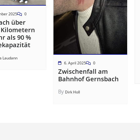
mber 2025
0
ach über
 Kilometern
r als 90 %
ekapazität
a Laudann
6. April 2025
0
Zwischenfall am
Bahnhof Gernsbach
By
Dirk Holl