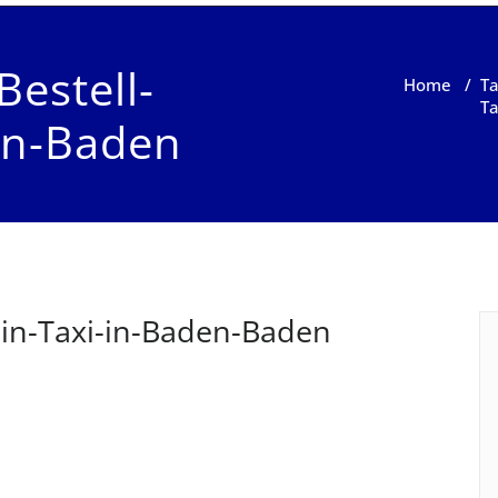
Bestell-
Home
/
Ta
Ta
en-Baden
ein-Taxi-in-Baden-Baden