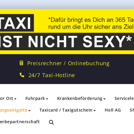
Preisrechner / Onlinebuchung
24/7 Taxi-Hotline
vor Ort
Fuhrpark
Krankenbeförderung
Servicel
ungsentgelte
Taxicard / Taxigutschein
Holl AG
S
erbepartnerschaft