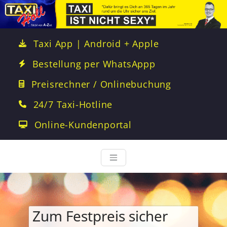
Taxi App | Android + Apple
Bestellung per WhatsAppp
Preisrechner / Onlinebuchung
24/7 Taxi-Hotline
Online-Kundenportal
Zum Festpreis sicher