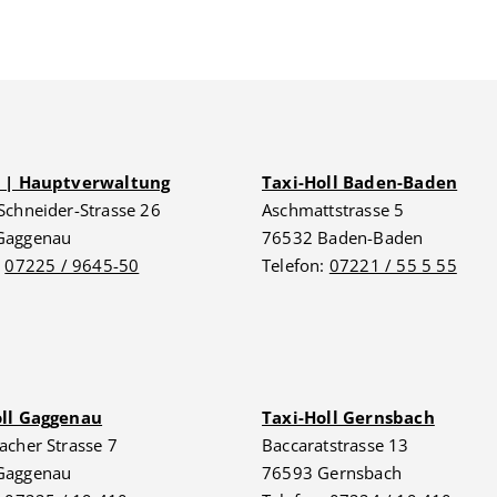
G | Hauptverwaltung
Taxi-Holl Baden-Baden
Schneider-Strasse 26
Aschmattstrasse 5
Gaggenau
76532 Baden-Baden
:
07225 / 9645-50
Telefon:
07221 / 55 5 55
oll Gaggenau
Taxi-Holl Gernsbach
acher Strasse 7
Baccaratstrasse 13
Gaggenau
76593 Gernsbach