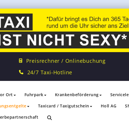
Preisrechner / Onlinebuchung
24/7 Taxi-Hotline
vor Ort
Fuhrpark
Krankenbeförderung
Servicel
ungsentgelte
Taxicard / Taxigutschein
Holl AG
S
erbepartnerschaft