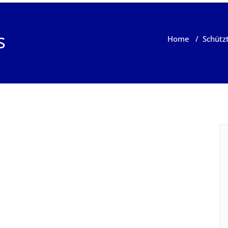
s
Home
/
Schütz