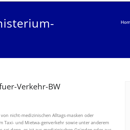
nisterium-
Ho
-fuer-Verkehr-BW
n von nicht-medizinischen Alltags-masken oder
m Taxi- und Mietwa-genverkehr sowie unter anderem
 es sei denn, es ist aus medizinischen Gründen oder aus