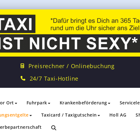
Preisrechner / Onlinebuchung
24/7 Taxi-Hotline
vor Ort
Fuhrpark
Krankenbeförderung
Servicel
ungsentgelte
Taxicard / Taxigutschein
Holl AG
S
erbepartnerschaft