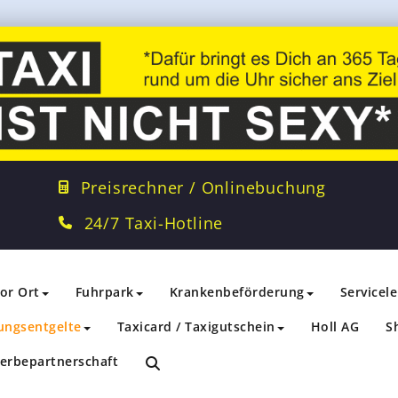
Preisrechner / Onlinebuchung
24/7 Taxi-Hotline
vor Ort
Fuhrpark
Krankenbeförderung
Servicel
ungsentgelte
Taxicard / Taxigutschein
Holl AG
S
erbepartnerschaft