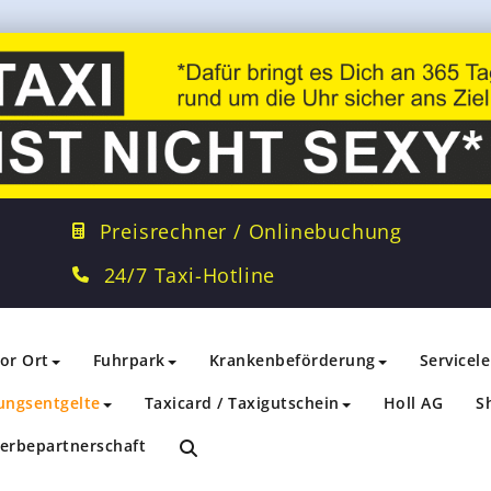
Preisrechner / Onlinebuchung
24/7 Taxi-Hotline
vor Ort
Fuhrpark
Krankenbeförderung
Servicel
ungsentgelte
Taxicard / Taxigutschein
Holl AG
S
erbepartnerschaft