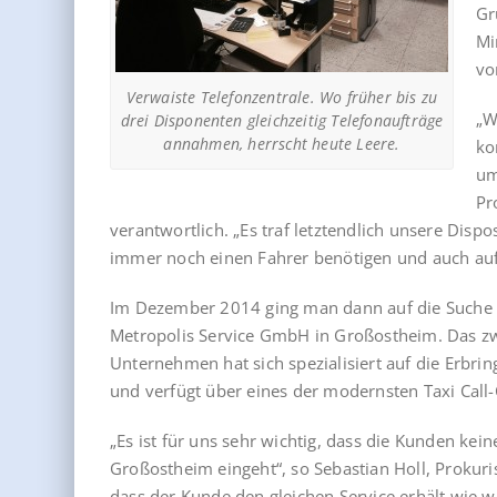
Gr
Mi
vo
Verwaiste Telefonzentrale. Wo früher bis zu
„W
drei Disponenten gleichzeitig Telefonaufträge
annahmen, herrscht heute Leere.
ko
um
Pr
verantwortlich. „Es traf letztendlich unsere Dispo
immer noch einen Fahrer benötigen und auch auf 
Im Dezember 2014 ging man dann auf die Suche 
Metropolis Service GmbH in Großostheim. Das zw
Unternehmen hat sich spezialisiert auf die Erbr
und verfügt über eines der modernsten Taxi Call-
„Es ist für uns sehr wichtig, dass die Kunden ke
Großostheim eingeht“, so Sebastian Holl, Prokuri
dass der Kunde den gleichen Service erhält wie w