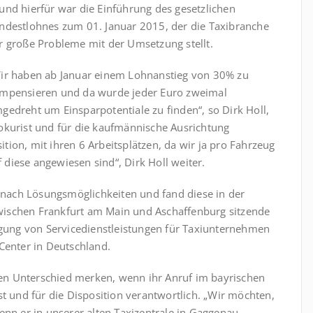
und hierfür war die Einführung des gesetzlichen
ndestlohnes zum 01. Januar 2015, der die Taxibranche
r große Probleme mit der Umsetzung stellt.
ir haben ab Januar einem Lohnanstieg von 30% zu
mpensieren und da wurde jeder Euro zweimal
gedreht um Einsparpotentiale zu finden“, so Dirk Holl,
okurist und für die kaufmännische Ausrichtung
sition, mit ihren 6 Arbeitsplätzen, da wir ja pro Fahrzeug
diese angewiesen sind“, Dirk Holl weiter.
nach Lösungsmöglichkeiten und fand diese in der
ischen Frankfurt am Main und Aschaffenburg sitzende
ingung von Servicedienstleistungen für Taxiunternehmen
Center in Deutschland.
inen Unterschied merken, wenn ihr Anruf im bayrischen
st und für die Disposition verantwortlich. „Wir möchten,
enn er in unserer alten Taxizentrale in Gaggenau