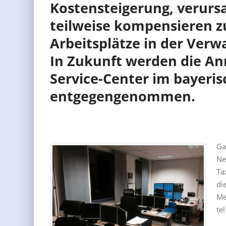
Kostensteigerung, verurs
teilweise kompensieren z
Arbeitsplätze in der Verw
In Zukunft werden die Anr
Service-Center im bayeri
entgegengenommen.
Ga
Ne
Ta
di
Me
te