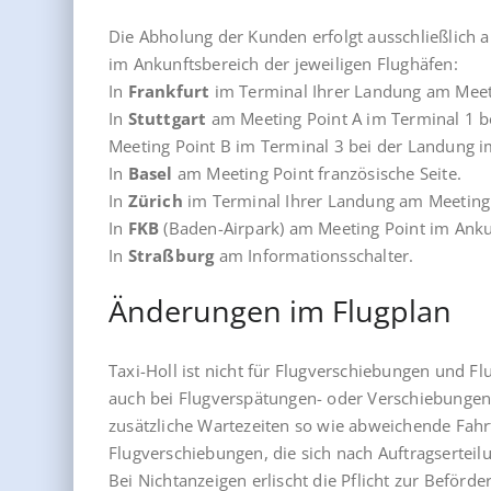
Die Abholung der Kunden erfolgt ausschließlich a
im Ankunftsbereich der jeweiligen Flughäfen:
In
Frankfurt
im Terminal Ihrer Landung am Meetin
In
Stuttgart
am Meeting Point A im Terminal 1 be
Meeting Point B im Terminal 3 bei der Landung i
In
Basel
am Meeting Point französische Seite.
In
Zürich
im Terminal Ihrer Landung am Meeting 
In
FKB
(Baden-Airpark) am Meeting Point im Anku
In
Straßburg
am Informationsschalter.
Änderungen im Flugplan
Taxi-Holl ist nicht für Flugverschiebungen und F
auch bei Flugverspätungen- oder Verschiebungen 
zusätzliche Wartezeiten so wie abweichende Fah
Flugverschiebungen, die sich nach Auftragserteil
Bei Nichtanzeigen erlischt die Pflicht zur Beförd