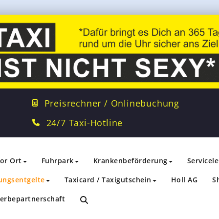
Preisrechner / Onlinebuchung
24/7 Taxi-Hotline
vor Ort
Fuhrpark
Krankenbeförderung
Servicel
ungsentgelte
Taxicard / Taxigutschein
Holl AG
S
erbepartnerschaft