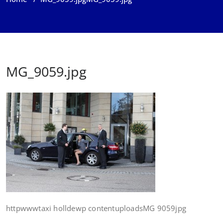
MG_9059.jpg
httpwwwtaxi holldewp contentuploadsMG 9059jpg