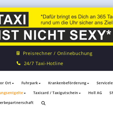
Preisrechner / Onlinebuchung
24/7 Taxi-Hotline
vor Ort
Fuhrpark
Krankenbeförderung
Servicel
ungsentgelte
Taxicard / Taxigutschein
Holl AG
S
erbepartnerschaft