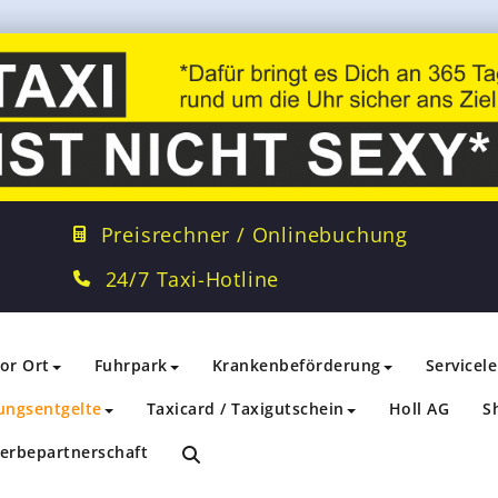
Preisrechner / Onlinebuchung
24/7 Taxi-Hotline
vor Ort
Fuhrpark
Krankenbeförderung
Servicel
ungsentgelte
Taxicard / Taxigutschein
Holl AG
S
erbepartnerschaft