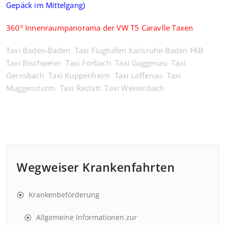
Gepäck im Mittelgang)
360° Innenraumpanorama der VW T5 Caravlle Taxen
Taxi Baden-Baden
Taxi Flughafen Karlsruhe-Baden FKB
Taxi Bischweier
Taxi Forbach
Taxi Gaggenau
Taxi
Gernsbach
Taxi Kuppenheim
Taxi Loffenau
Taxi
Muggensturm
Taxi Rastatt
Taxi Weisenbach
Wegweiser Krankenfahrten
Krankenbeförderung
Allgemeine Informationen zur