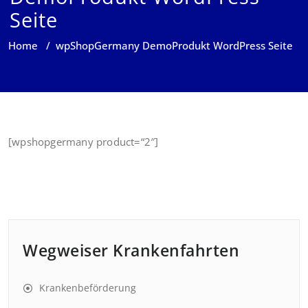
Seite
Home
/
wpShopGermany DemoProdukt WordPress Seite
[wpshopgermany product=“2″]
Wegweiser Krankenfahrten
Krankenbeförderung