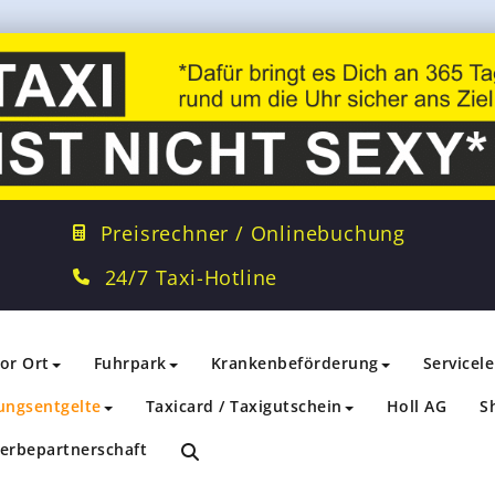
Preisrechner / Onlinebuchung
24/7 Taxi-Hotline
vor Ort
Fuhrpark
Krankenbeförderung
Servicel
ungsentgelte
Taxicard / Taxigutschein
Holl AG
S
erbepartnerschaft