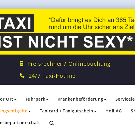
Preisrechner / Onlinebuchung
24/7 Taxi-Hotline
vor Ort
Fuhrpark
Krankenbeförderung
Servicel
ungsentgelte
Taxicard / Taxigutschein
Holl AG
S
erbepartnerschaft