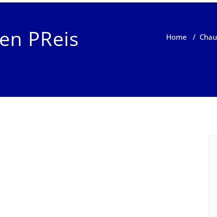
en PReis
Home
/
Chau