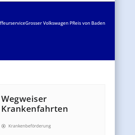
ffeurservice
Grosser Volkswagen PReis von Baden
Wegweiser
Krankenfahrten
Krankenbeförderung