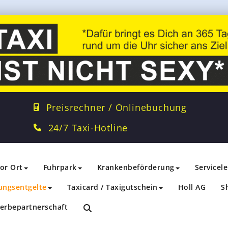
Preisrechner / Onlinebuchung
24/7 Taxi-Hotline
vor Ort
Fuhrpark
Krankenbeförderung
Servicel
ungsentgelte
Taxicard / Taxigutschein
Holl AG
S
erbepartnerschaft