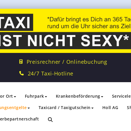
Preisrechner / Onlinebuchung
24/7 Taxi-Hotline
vor Ort
Fuhrpark
Krankenbeförderung
Servicel
ungsentgelte
Taxicard / Taxigutschein
Holl AG
S
erbepartnerschaft