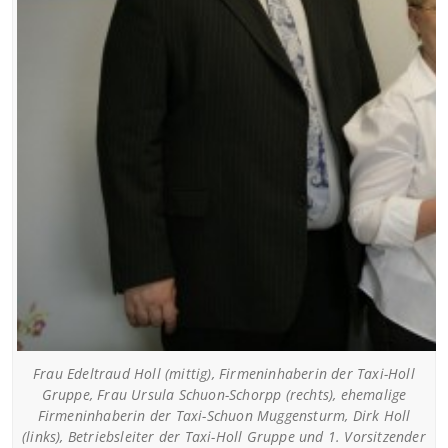
Frau Edeltraud Holl (mittig), Firmeninhaberin der Taxi-Holl
Gruppe, Frau Ursula Schuon-Schorpp (rechts), ehemalige
Firmeninhaberin der Taxi-Schuon Muggensturm, Dirk Holl
(links), Betriebsleiter der Taxi-Holl Gruppe und 1. Vorsitzender