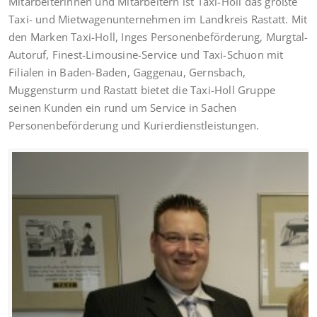
Mitarbeiterinnen und Mitarbeitern ist Taxi-Holl das größte
Taxi- und Mietwagenunternehmen im Landkreis Rastatt. Mit
den Marken Taxi-Holl, Inges Personenbeförderung, Murgtal-
Autoruf, Finest-Limousine-Service und Taxi-Schuon mit
Filialen in Baden-Baden, Gaggenau, Gernsbach,
Muggensturm und Rastatt bietet die Taxi-Holl Gruppe
seinen Kunden ein rund um Service in Sachen
Personenbeförderung und Kurierdienstleistungen.