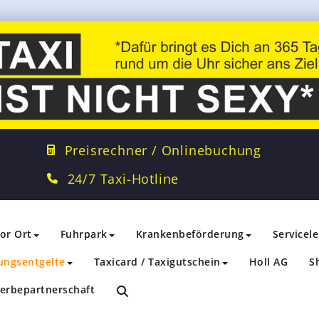
Preisrechner / Onlinebuchung
24/7 Taxi-Hotline
vor Ort
Fuhrpark
Krankenbeförderung
Servicel
ungsentgelte
Taxicard / Taxigutschein
Holl AG
S
erbepartnerschaft