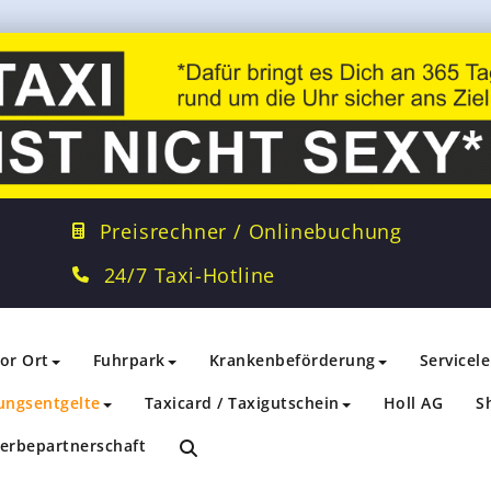
Preisrechner / Onlinebuchung
24/7 Taxi-Hotline
vor Ort
Fuhrpark
Krankenbeförderung
Servicel
ungsentgelte
Taxicard / Taxigutschein
Holl AG
S
erbepartnerschaft