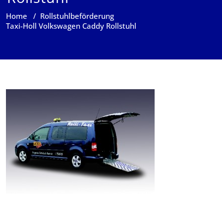
Home
/
Rollstuhlbeförderung
Taxi-Holl Volkswagen Caddy Rollstuhl