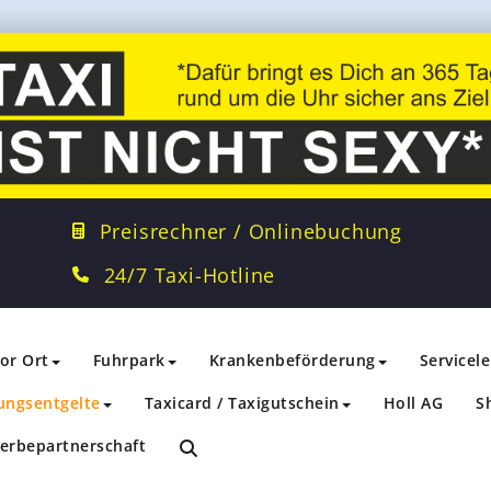
Preisrechner / Onlinebuchung
24/7 Taxi-Hotline
vor Ort
Fuhrpark
Krankenbeförderung
Servicel
ungsentgelte
Taxicard / Taxigutschein
Holl AG
S
erbepartnerschaft