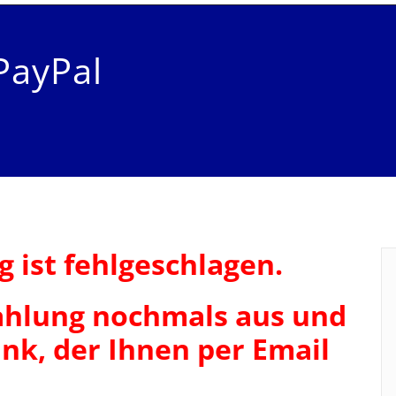
PayPal
 ist fehlgeschlagen.
Zahlung nochmals aus und
nk, der Ihnen per Email