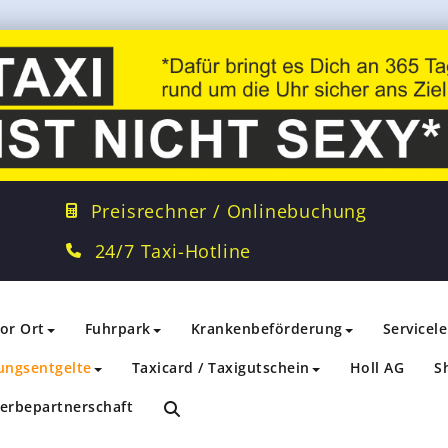
Preisrechner / Onlinebuchung
24/7 Taxi-Hotline
vor Ort
Fuhrpark
Krankenbeförderung
Servicel
ungsentgelte
Taxicard / Taxigutschein
Holl AG
S
erbepartnerschaft