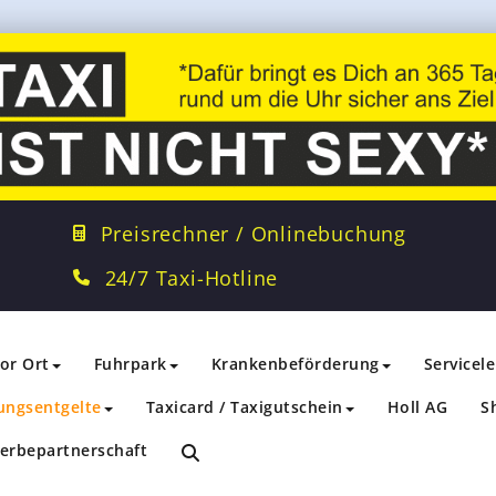
Preisrechner / Onlinebuchung
24/7 Taxi-Hotline
vor Ort
Fuhrpark
Krankenbeförderung
Servicel
ungsentgelte
Taxicard / Taxigutschein
Holl AG
S
erbepartnerschaft