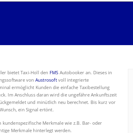
ller bietet Taxi-Holl den
FMS
Autobooker an. Dieses in
ungssoftware von
Austrosoft
voll integrierte
inal ermöglicht Kunden die einfache Taxibestellung
uck. Im Anschluss daran wird die ungefähre Ankunftszeit
ückgemeldet und minütlich neu berechnet. Bis kurz vor
Wunsch, ein Signal ertönt.
 kundenspezifische Merkmale wie z.B. Bar- oder
htige Merkmale hinterlegt werden.