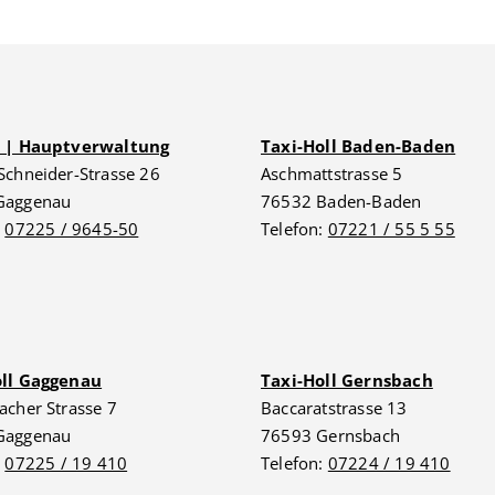
G | Hauptverwaltung
Taxi-Holl Baden-Baden
Schneider-Strasse 26
Aschmattstrasse 5
Gaggenau
76532 Baden-Baden
:
07225 / 9645-50
Telefon:
07221 / 55 5 55
oll Gaggenau
Taxi-Holl Gernsbach
acher Strasse 7
Baccaratstrasse 13
Gaggenau
76593 Gernsbach
:
07225 / 19 410
Telefon:
07224 / 19 410