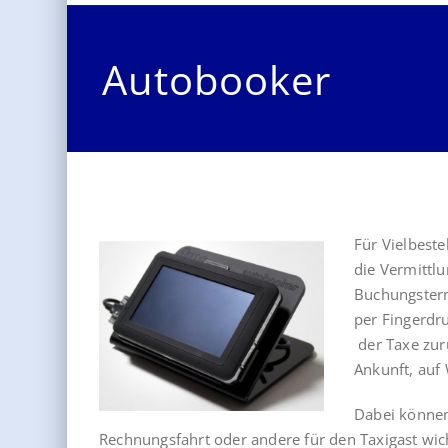
Autobooker
Für Vielbeste
die Vermittl
Buchungsterm
per Fingerdr
der Taxe zur
Ankunft, auf 
Dabei können
Rechnungsfahrt oder andere für den Taxigast wic