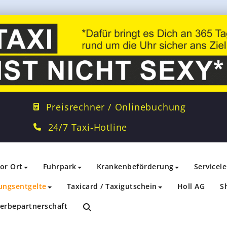
Preisrechner / Onlinebuchung
24/7 Taxi-Hotline
vor Ort
Fuhrpark
Krankenbeförderung
Servicel
ungsentgelte
Taxicard / Taxigutschein
Holl AG
S
erbepartnerschaft