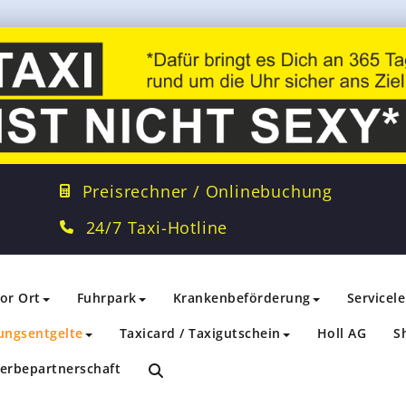
Preisrechner / Onlinebuchung
24/7 Taxi-Hotline
vor Ort
Fuhrpark
Krankenbeförderung
Servicel
ungsentgelte
Taxicard / Taxigutschein
Holl AG
S
erbepartnerschaft