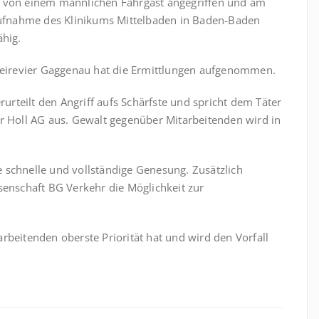
e von einem männlichen Fahrgast angegriffen und am
taufnahme des Klinikums Mittelbaden in Baden-Baden
ähig.
izeirevier Gaggenau hat die Ermittlungen aufgenommen.
rurteilt den Angriff aufs Schärfste und spricht dem Täter
er Holl AG aus. Gewalt gegenüber Mitarbeitenden wird in
 schnelle und vollständige Genesung. Zusätzlich
senschaft BG Verkehr die Möglichkeit zur
itarbeitenden oberste Priorität hat und wird den Vorfall