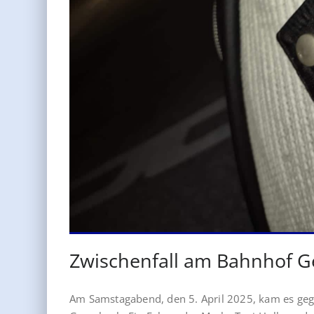
Zwischenfall am Bahnhof 
Am Samstagabend, den 5. April 2025, kam es ge