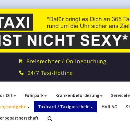
Preisrechner / Onlinebuchung
24/7 Taxi-Hotline
vor Ort
Fuhrpark
Krankenbeförderung
Servicel
ungsentgelte
Taxicard / Taxigutschein
Holl AG
S
erbepartnerschaft