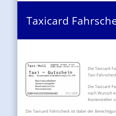
Taxicard Fahrsch
Die Taxicard Fa
Taxi-Fahrscheck
Die Taxicard Fa
nach Wunsch ers
Kostenstellen o
Die Taxicard Fahrscheck ist dabei der Berechtigun