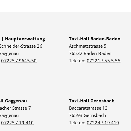
G | Hauptverwaltung
Taxi-Holl Baden-Baden
Schneider-Strasse 26
Aschmattstrasse 5
Gaggenau
76532 Baden-Baden
:
07225 / 9645-50
Telefon:
07221 / 55 5 55
oll Gaggenau
Taxi-Holl Gernsbach
acher Strasse 7
Baccaratstrasse 13
Gaggenau
76593 Gernsbach
:
07225 / 19 410
Telefon:
07224 / 19 410