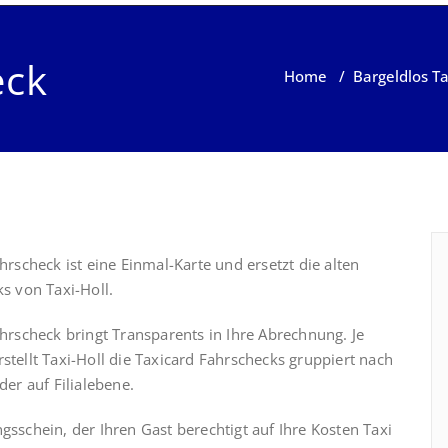
eck
Home
/
Bargeldlos Ta
hrscheck ist eine Einmal-Karte und ersetzt die alten
s von Taxi-Holl.
hrscheck bringt Transparents in Ihre Abrechnung. Je
tellt Taxi-Holl die Taxicard Fahrschecks gruppiert nach
der auf Filialebene.
gsschein, der Ihren Gast berechtigt auf Ihre Kosten Taxi