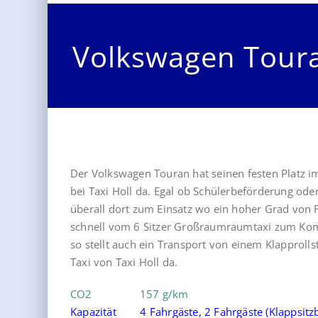
Volkswagen Tour
Der Volkswagen Touran hat seinen festen Platz im 
bei Taxi Holl da. Egal ob Schülerbeförderung od
überall dort zum Einsatz wo ein hoher Grad von Fle
schnell vom 6 Sitzer Großraumraumtaxi zum Kom
so stellt auch ein Transport von einem Klapproll
Taxi von Taxi Holl da.
CO2 157 g/km
Kapazität 4 Fahrgäste, 2 Fahrgäste (Klappsitzba