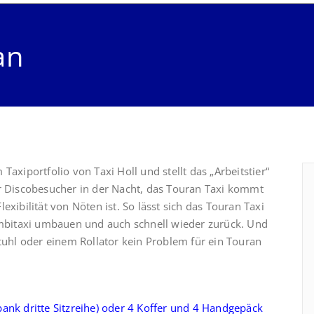
an
Taxiportfolio von Taxi Holl und stellt das „Arbeitstier“
er Discobesucher in der Nacht, das Touran Taxi kommt
xibilität von Nöten ist. So lässt sich das Touran Taxi
bitaxi umbauen und auch schnell wieder zurück. Und
stuhl oder einem Rollator kein Problem für ein Touran
nk dritte Sitzreihe) oder 4 Koffer und 4 Handgepäck