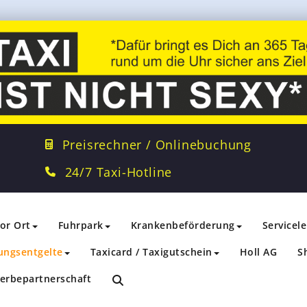
Preisrechner / Onlinebuchung
24/7 Taxi-Hotline
vor Ort
Fuhrpark
Krankenbeförderung
Servicel
ungsentgelte
Taxicard / Taxigutschein
Holl AG
S
erbepartnerschaft