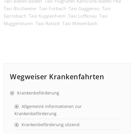
Taxi Baden-Baden
Taxi Flughafen Karlsruhe-Baden FKB
Taxi Bischweier
Taxi Forbach
Taxi Gaggenau
Taxi
Gernsbach
Taxi Kuppenheim
Taxi Loffenau
Taxi
Muggensturm
Taxi Rastatt
Taxi Weisenbach
Wegweiser Krankenfahrten
Krankenbeförderung
Allgemeine Informationen zur
Krankenbeförderung
Krankenbeförderung sitzend