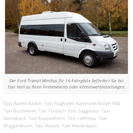
Der Ford Transit Minibus für 16 Fahrgäste befördert Sie bei
Taxi Holl zu Ihren Firmenevents oder Vereinsveranstaltungen.
Taxi Baden-Baden
Taxi Flughafen Karlsruhe-Baden FKB
Taxi Bischweier
Taxi Forbach
Taxi Gaggenau
Taxi
Gernsbach
Taxi Kuppenheim
Taxi Loffenau
Taxi
Muggensturm
Taxi Rastatt
Taxi Weisenbach