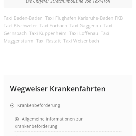
Die Chrysler Stretchlimousine von Taxi-Holl
Taxi Baden-Baden
Taxi Flughafen Karlsruhe-Baden FKB
Taxi Bischweier
Taxi Forbach
Taxi Gaggenau
Taxi
Gernsbach
Taxi Kuppenheim
Taxi Loffenau
Taxi
Muggensturm
Taxi Rastatt
Taxi Weisenbach
Wegweiser Krankenfahrten
Krankenbeförderung
Allgemeine Informationen zur
Krankenbeförderung