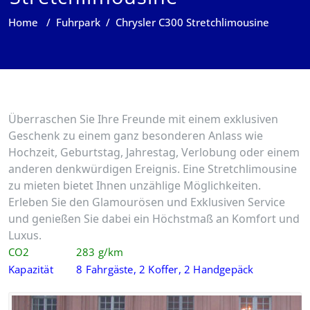
Home
/
Fuhrpark
/
Chrysler C300 Stretchlimousine
Überraschen Sie Ihre Freunde mit einem exklusiven
Geschenk zu einem ganz besonderen Anlass wie
Hochzeit, Geburtstag, Jahrestag, Verlobung oder einem
anderen denkwürdigen Ereignis. Eine Stretchlimousine
zu mieten bietet Ihnen unzählige Möglichkeiten.
Erleben Sie den Glamourösen und Exklusiven Service
und genießen Sie dabei ein Höchstmaß an Komfort und
Luxus.
CO2 283 g/km
Kapazität 8 Fahrgäste, 2 Koffer, 2 Handgepäck