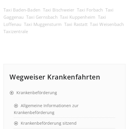
Taxi Baden-Baden
Taxi Bischweier
Taxi Forbach
Taxi
Gaggenau
Taxi Gernsbach
Taxi Kuppenheim
Taxi
Loffenau
Taxi Muggensturm
Taxi Rastatt
Taxi Weisenbach
Taxizentrale
Wegweiser Krankenfahrten
Krankenbeförderung
Allgemeine Informationen zur
Krankenbeförderung
Krankenbeförderung sitzend