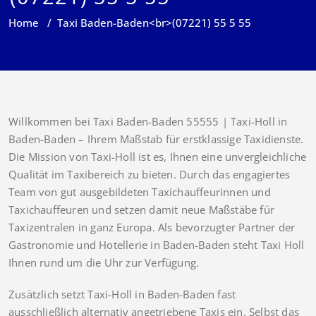
Home
/
Taxi Baden-Baden<br>(07221) 55 5 55
Willkommen bei Taxi Baden-Baden 55555 | Taxi-Holl in
Baden-Baden – Ihrem Maßstab für erstklassige Taxidienste.
Die Mission von Taxi-Holl ist es, Ihnen eine unvergleichliche
Qualität im Taxibereich zu bieten. Durch das engagiertes
Team von gut ausgebildeten Taxichauffeurinnen und
Taxichauffeuren und setzen damit neue Maßstäbe für
Taxizentralen in ganz Europa. Als bevorzugter Partner der
Gastronomie und Hotellerie in Baden-Baden steht Taxi Holl
Ihnen rund um die Uhr zur Verfügung.
Zusätzlich setzt Taxi-Holl in Baden-Baden fast
ausschließlich alternativ angetriebene Taxis ein. Selbst das